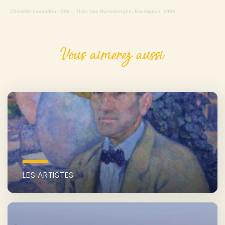
Christelle Lavandou
·
08fr – Théo Van Rysselberghe, Eucalyptus, 1906
Vous aimerez aussi
LES ARTISTES