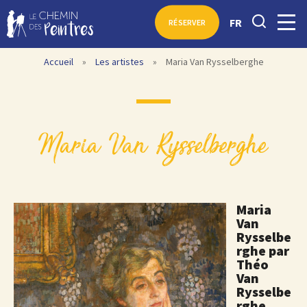
FR
RÉSERVER
Accueil
»
Les artistes
»
Maria Van Rysselberghe
Maria Van Rysselberghe
Maria
Van
Rysselbe
rghe par
Théo
Van
Rysselbe
rghe